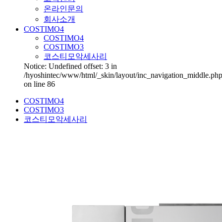
온라인문의
회사소개
COSTIMO4
COSTIMO4
COSTIMO3
코스티모악세사리
Notice: Undefined offset: 3 in
/hyoshintec/www/html/_skin/layout/inc_navigation_middle.ph
on line 86
COSTIMO4
COSTIMO3
코스티모악세사리